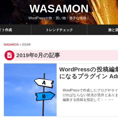
WASAMON
WordPressや旅・買い物・勝手な情報！
イト作成
トレンドチェック
旅と
WASAMON
>
2019年
2019年0月の記事
WordPressの投
になるプラグイン Admin 
WordPressで作成したブログ
ければならない状況が意外とあり
編集する投稿を指定して・・ ･･･