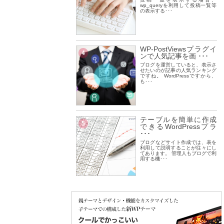
wp_queryを利用して投稿一覧等
の表示する･･･
WP-PostViewsプラグイ
4
ンで人気記事を画 ･･･
ブログを運営していると、表示さ
せたいのが記事の人気ランキング
ですね。 WordPressですから、
も･･･
テーブルを簡単に作成
5
できるWordPressプラ
･･･
ブログなどサイト作成では、表を
利用して説明することが往々にし
てあります。 管理人もブログで利
用する機･･･