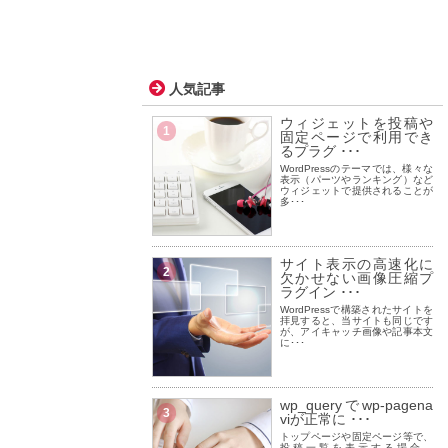
人気記事
ウィジェットを投稿や
1
固定ページで利用でき
るプラグ ･･･
WordPressのテーマでは、様々な
表示（パーツやランキング）など
ウィジェットで提供されることが
多･･･
サイト表示の高速化に
2
欠かせない画像圧縮プ
ラグイン ･･･
WordPressで構築されたサイトを
拝見すると、当サイトも同じです
が、アイキャッチ画像や記事本文
に･･･
wp_queryでwp-pagena
3
viが正常に ･･･
トップページや固定ページ等で、
投稿一覧を表示する場合、