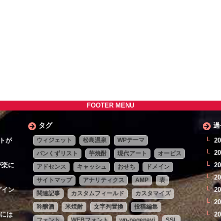
FOOTER MENU
タグ
過
ウィジェット
松島温泉
WPテーマ
ントが
2
2
パンくずリスト
芋焼酎
現代アート
オービス
が楽に
2
アドセンス
キャッシュ
おせち
ドメイン
2
サイトマップ
アナリティクス
AMP
表
グイン
2
関連記事
カスタムフィールド
カスタマイズ
2
吟醸酒
米焼酎
文字列置換
投稿編集
きには
2
フォント
WEBフォント
wp-pagenavi
SSL