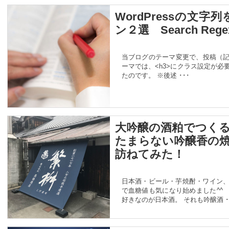
WordPressの文
ン２選 Search Regexと
当ブログのテーマ変更で、投稿（
ーマでは、<h3>にクラス設定が
たのです。 ※後述 ･･･
大吟醸の酒粕でつく
たまらない吟醸香の
訪ねてみた！
日本酒・ビール・芋焼酎・ワイン
で血糖値も気になり始めました^^
好きなのが日本酒。 それも吟醸酒 ･