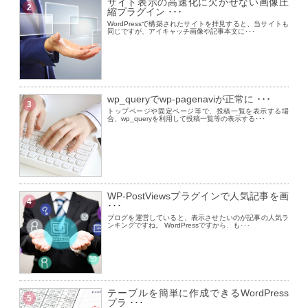
サイト表示の高速化に欠かせない画像圧
2
縮プラグイン ･･･
WordPressで構築されたサイトを拝見すると、当サイトも
同じですが、アイキャッチ画像や記事本文に･･･
wp_queryでwp-pagenaviが正常に ･･･
3
トップページや固定ページ等で、投稿一覧を表示する場
合、wp_queryを利用して投稿一覧等の表示する･･･
WP-PostViewsプラグインで人気記事を画
4
･･･
ブログを運営していると、表示させたいのが記事の人気ラ
ンキングですね。 WordPressですから、も･･･
テーブルを簡単に作成できるWordPress
5
プラ ･･･