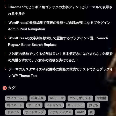
Chrome77でヒラギノ角ゴシックの太字フォントがノーマルで表示さ
れる不具合
WordPressの投稿編集で前後の投稿への移動が楽になるプラグイン
Admin Post Navigation
WordPressの文字列を検索して置換するプラグイン２選 Search
RegexとBetter Search Replace
大吟醸の酒粕でつくる焼酎は旨い！日本酒好きにはたまらない吟醸香
の焼酎を求めて、八女市の酒蔵を訪ねてみた！
テーマのカスタマイズや変更時に実際の環境でテストできるプラグイ
ン WP Theme Test
タグ
ウィジェット
松島温泉
WPテーマ
パンくずリスト
芋焼酎
現代アート
オービス
アドセンス
キャッシュ
おせち
ドメイン
サイトマップ
アナリティクス
AMP
表