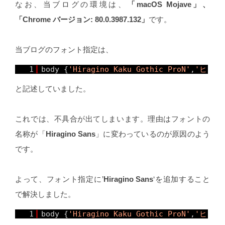
なお、当ブログの環境は、
「macOS Mojave」、
「Chrome バージョン: 80.0.3987.132」
です。
当ブログのフォント指定は、
1
body {
'Hiragino Kaku Gothic ProN'
,
'ヒラギノ
と記述していました。
これでは、不具合が出てしまいます。理由はフォントの
名称が「
Hiragino Sans
」に変わっているのが原因のよう
です。
よって、フォント指定に’
Hiragino Sans
‘を追加すること
で解決しました。
1
body {
'Hiragino Kaku Gothic ProN'
,
'ヒラギノ