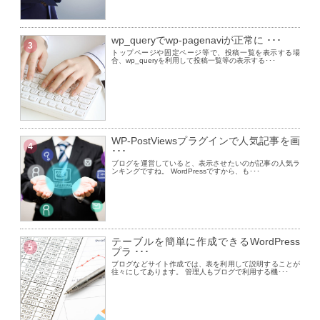
wp_queryでwp-pagenaviが正常に ･･･
3
トップページや固定ページ等で、投稿一覧を表示する場
合、wp_queryを利用して投稿一覧等の表示する･･･
WP-PostViewsプラグインで人気記事を画
4
･･･
ブログを運営していると、表示させたいのが記事の人気ラ
ンキングですね。 WordPressですから、も･･･
テーブルを簡単に作成できるWordPress
5
プラ ･･･
ブログなどサイト作成では、表を利用して説明することが
往々にしてあります。 管理人もブログで利用する機･･･