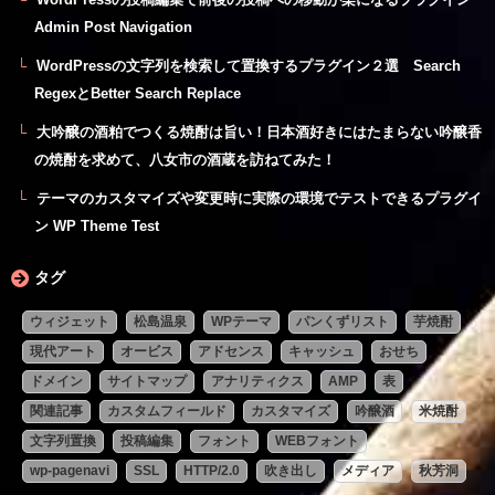
Admin Post Navigation
WordPressの文字列を検索して置換するプラグイン２選 Search
RegexとBetter Search Replace
大吟醸の酒粕でつくる焼酎は旨い！日本酒好きにはたまらない吟醸香
の焼酎を求めて、八女市の酒蔵を訪ねてみた！
テーマのカスタマイズや変更時に実際の環境でテストできるプラグイ
ン WP Theme Test
タグ
ウィジェット
松島温泉
WPテーマ
パンくずリスト
芋焼酎
現代アート
オービス
アドセンス
キャッシュ
おせち
ドメイン
サイトマップ
アナリティクス
AMP
表
関連記事
カスタムフィールド
カスタマイズ
吟醸酒
米焼酎
文字列置換
投稿編集
フォント
WEBフォント
wp-pagenavi
SSL
HTTP/2.0
吹き出し
メディア
秋芳洞