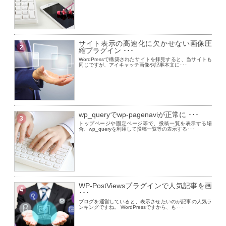
サイト表示の高速化に欠かせない画像圧
2
縮プラグイン ･･･
WordPressで構築されたサイトを拝見すると、当サイトも
同じですが、アイキャッチ画像や記事本文に･･･
wp_queryでwp-pagenaviが正常に ･･･
3
トップページや固定ページ等で、投稿一覧を表示する場
合、wp_queryを利用して投稿一覧等の表示する･･･
WP-PostViewsプラグインで人気記事を画
4
･･･
ブログを運営していると、表示させたいのが記事の人気ラ
ンキングですね。 WordPressですから、も･･･