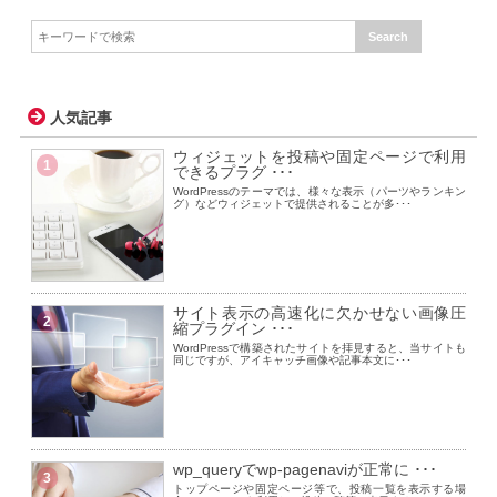
人気記事
ウィジェットを投稿や固定ページで利用
1
できるプラグ ･･･
WordPressのテーマでは、様々な表示（パーツやランキン
グ）などウィジェットで提供されることが多･･･
サイト表示の高速化に欠かせない画像圧
2
縮プラグイン ･･･
WordPressで構築されたサイトを拝見すると、当サイトも
同じですが、アイキャッチ画像や記事本文に･･･
wp_queryでwp-pagenaviが正常に ･･･
3
トップページや固定ページ等で、投稿一覧を表示する場