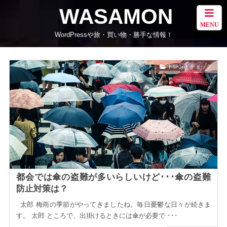
WASAMON
MENU
WordPressや旅・買い物・勝手な情報！
トレンドチェック
都会では傘の盗難が多いらしいけど･･･傘の盗難
防止対策は？
太郎 梅雨の季節がやってきましたね。毎日憂鬱な日々が続きま
す。 太郎 ところで、出掛けるときには傘が必要で ･･･