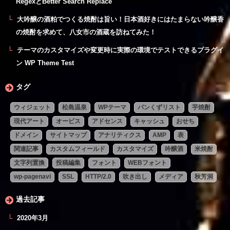
RegexとBetter Search Replace
大吟醸の酒粕でつくる焼酎は旨い！日本酒好きにはたまらない吟醸香
の焼酎を求めて、八女市の酒蔵を訪ねてみた！
テーマのカスタマイズや変更時に実際の環境でテストできるプラグイ
ン WP Theme Test
タグ
ウィジェット
松島温泉
WPテーマ
パンくずリスト
芋焼酎
現代アート
オービス
アドセンス
キャッシュ
おせち
ドメイン
サイトマップ
アナリティクス
AMP
表
関連記事
カスタムフィールド
カスタマイズ
吟醸酒
米焼酎
文字列置換
投稿編集
フォント
WEBフォント
wp-pagenavi
SSL
HTTP/2.0
吹き出し
メディア
秋芳洞
過去記事
2020年3月