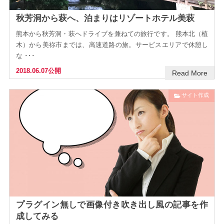
秋芳洞から萩へ、泊まりはリゾートホテル美萩
熊本から秋芳洞・萩へドライブを兼ねての旅行です。 熊本北（植
木）から美祢市までは、高速道路の旅。サービスエリアで休憩し
な ･･･
2018.06.07公開
Read More
サイト作成
プラグイン無しで画像付き吹き出し風の記事を作
成してみる